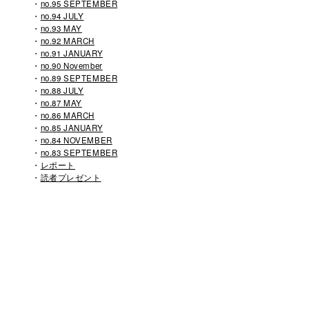
no.95 SEPTEMBER
no.94 JULY
no.93 MAY
no.92 MARCH
no.91 JANUARY
no.90 November
no.89 SEPTEMBER
no.88 JULY
no.87 MAY
no.86 MARCH
no.85 JANUARY
no.84 NOVEMBER
no.83 SEPTEMBER
レポート
読者プレゼント