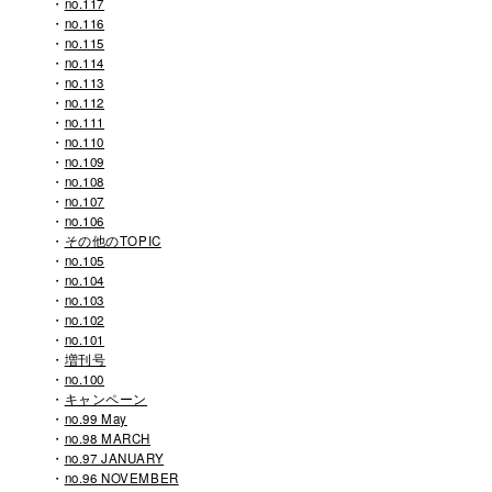
no.117
no.116
no.115
no.114
no.113
no.112
no.111
no.110
no.109
no.108
no.107
no.106
その他のTOPIC
no.105
no.104
no.103
no.102
no.101
増刊号
no.100
キャンペーン
no.99 May
no.98 MARCH
no.97 JANUARY
no.96 NOVEMBER