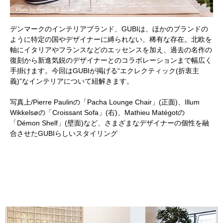
デンマークのインテリアブランド、GUBIは、ほかのブランドの
ように特定の国やデザイナーに縛られない、稀有な存在。北欧を
軸にイタリアやフランスなどのエッセンスを加え、過去の名作の
復刻から新進気鋭のデザイナーとのコラボレーションまで幅広く
手掛けます。今回はGUBIが掲げる“エクレクティック(折衷主
義)”なインテリアについて紐解きます。
写真上/Pierre Paulinの「Pacha Lounge Chair」(正面)、Illum
Wikkelsøの「Croissant Sofa」(右)、Mathieu Matégotの
「Démon Shelf」(壁面)など、さまざまなデザイナーの個性を融
合させたGUBIらしいスタイリング