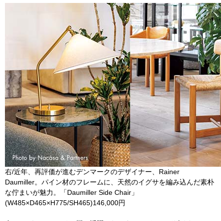
右/近年、再評価が進むデンマークのデザイナー、Rainer
Daumiller。パイン材のフレームに、天然のイグサを編み込んだ素朴
な佇まいが魅力。「Daumiller Side Chair」
(W485×D465×H775/SH465)146,000円