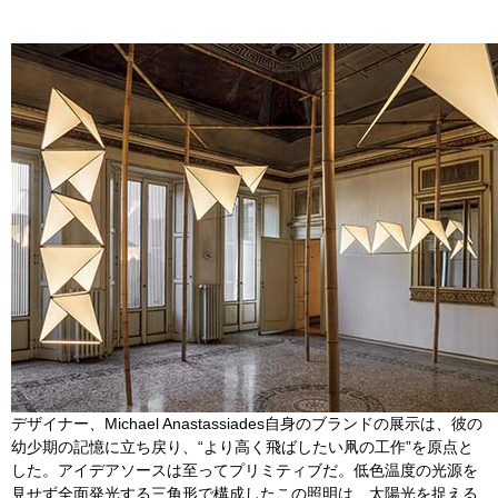
デザイナー、Michael Anastassiades自身のブランドの展示は、彼の
幼少期の記憶に立ち戻り、“より高く飛ばしたい凧の工作”を原点と
した。アイデアソースは至ってプリミティブだ。低色温度の光源を
見せず全面発光する三角形で構成したこの照明は、太陽光を捉える