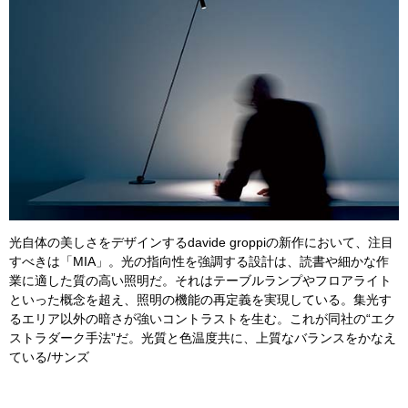
光自体の美しさをデザインするdavide groppiの新作において、注目
すべきは「MIA」。光の指向性を強調する設計は、読書や細かな作
業に適した質の高い照明だ。それはテーブルランプやフロアライト
といった概念を超え、照明の機能の再定義を実現している。集光す
るエリア以外の暗さが強いコントラストを生む。これが同社の“エク
ストラダーク手法”だ。光質と色温度共に、上質なバランスをかなえ
ている/サンズ