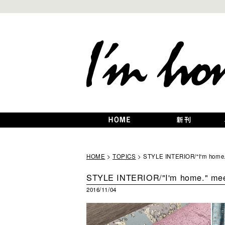
HOME
>
TOPICS
> STYLE INTERIOR/"I'm home
STYLE INTERIOR/"I'm home." m
2016/11/04