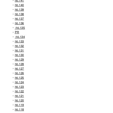
no.141
no.140
no.139
no.138
no.137
no.136
no.135
PR
no.134
no.133
no.132
no.131
no.130
no.129
no.128
no.127
no.126
no.125
no.124
no.123
no.122
no.121
no.120
no.119
no.118