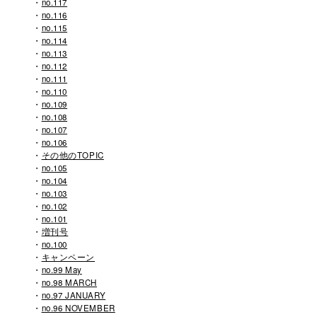
no.117
no.116
no.115
no.114
no.113
no.112
no.111
no.110
no.109
no.108
no.107
no.106
その他のTOPIC
no.105
no.104
no.103
no.102
no.101
増刊号
no.100
キャンペーン
no.99 May
no.98 MARCH
no.97 JANUARY
no.96 NOVEMBER