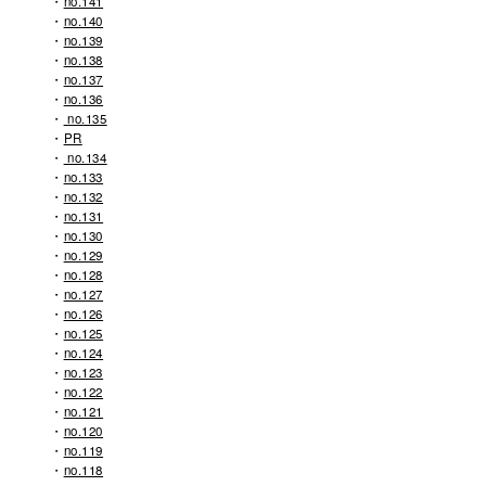
no.141
no.140
no.139
no.138
no.137
no.136
no.135
PR
no.134
no.133
no.132
no.131
no.130
no.129
no.128
no.127
no.126
no.125
no.124
no.123
no.122
no.121
no.120
no.119
no.118