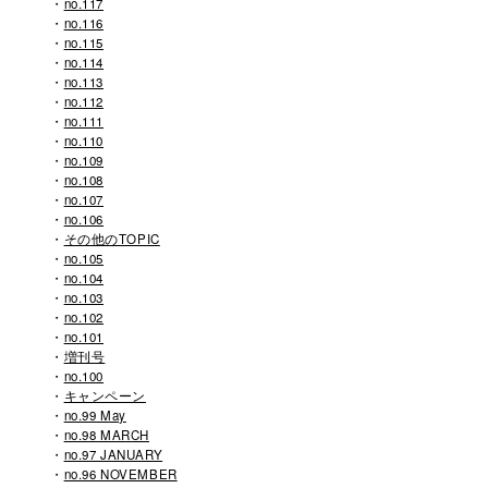
no.117
no.116
no.115
no.114
no.113
no.112
no.111
no.110
no.109
no.108
no.107
no.106
その他のTOPIC
no.105
no.104
no.103
no.102
no.101
増刊号
no.100
キャンペーン
no.99 May
no.98 MARCH
no.97 JANUARY
no.96 NOVEMBER