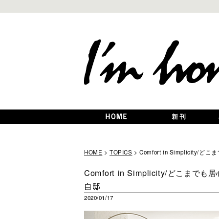
HOME
>
TOPICS
> Comfort in Simplic
Comfort in Simplicity/ど
自邸
2020/01/17