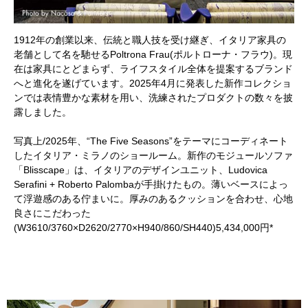
1912年の創業以来、伝統と職人技を受け継ぎ、イタリア家具の
老舗として名を馳せるPoltrona Frau(ポルトローナ・フラウ)。現
在は家具にとどまらず、ライフスタイル全体を提案するブランド
へと進化を遂げています。2025年4月に発表した新作コレクショ
ンでは表情豊かな素材を用い、洗練されたプロダクトの数々を披
露しました。
写真上/2025年、“The Five Seasons”をテーマにコーディネート
したイタリア・ミラノのショールーム。新作のモジュールソファ
「Blisscape」は、イタリアのデザインユニット、Ludovica
Serafini + Roberto Palombaが手掛けたもの。薄いベースによっ
て浮遊感のある佇まいに。厚みのあるクッションを合わせ、心地
良さにこだわった
(W3610/3760×D2620/2770×H940/860/SH440)5,434,000円*