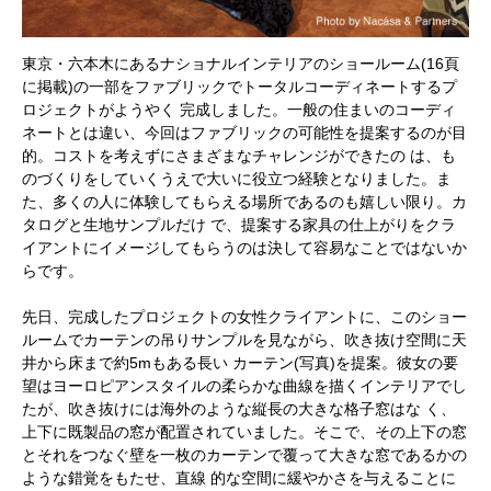
東京・六本木にあるナショナルインテリアのショールーム(16頁
に掲載)の一部をファブリックでトータルコーディネートするプ
ロジェクトがようやく 完成しました。一般の住まいのコーディ
ネートとは違い、今回はファブリックの可能性を提案するのが目
的。コストを考えずにさまざまなチャレンジができたの は、も
のづくりをしていくうえで大いに役立つ経験となりました。ま
た、多くの人に体験してもらえる場所であるのも嬉しい限り。カ
タログと生地サンプルだけ で、提案する家具の仕上がりをクラ
イアントにイメージしてもらうのは決して容易なことではないか
らです。
先日、完成したプロジェクトの女性クライアントに、このショー
ルームでカーテンの吊りサンプルを見ながら、吹き抜け空間に天
井から床まで約5mもある長い カーテン(写真)を提案。彼女の要
望はヨーロピアンスタイルの柔らかな曲線を描くインテリアでし
たが、吹き抜けには海外のような縦長の大きな格子窓はな く、
上下に既製品の窓が配置されていました。そこで、その上下の窓
とそれをつなぐ壁を一枚のカーテンで覆って大きな窓であるかの
ような錯覚をもたせ、直線 的な空間に緩やかさを与えることに