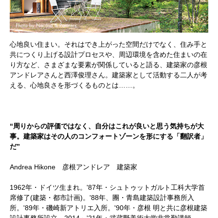
心地良い住まい。それはでき上がった空間だけでなく、住み手と
共につくり上げる設計プロセスや、周辺環境を含めた住まいの在
り方など、さまざまな要素が関係していると語る、建築家の彦根
アンドレアさんと西澤俊理さん。建築家として活動する二人が考
える、心地良さを形づくるものとは……。
“周りからの評価ではなく、自分はこれが良いと思う気持ちが大
事。建築家はその人のコンフォートゾーンを形にする「翻訳者」
だ”
Andrea Hikone 彦根アンドレア 建築家
1962年・ドイツ生まれ。'87年・シュトゥットガルト工科大学首
席修了(建築・都市計画)。'88年、團・青島建築設計事務所入
所。'89年・磯崎新アトリエ入所。'90年・彦根 明と共に彦根建築