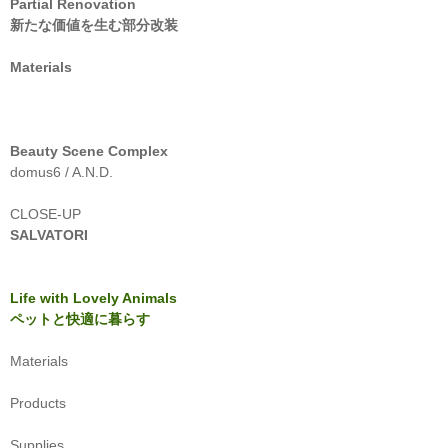
Partial Renovation
新たな価値を生む部分改装
Materials
Beauty Scene Complex
domus6 / A.N.D.
CLOSE-UP
SALVATORI
Life with Lovely Animals
ペットと快適に暮らす
Materials
Products
Supplies