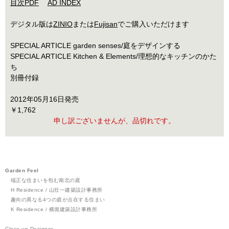
目次PDF
AD INDEX
デジタル版は
ZINIO
または
Fujisan
でご購入いただけます
SPECIAL ARTICLE garden senses/庭をデザインする
SPECIAL ARTICLE Kitchen & Elements/理想的なキッチンのかた
ち
別冊付録
2012年05月16日発売
￥1,762
申し訳ございませんが、品切れです。
Garden Feel
端正な住まいを包む南北の庭
H Residence / 山壮一建築設計事務所
趣向の異なる4つの庭が点在する住まい
K Residence / 横堀建築設計事務所
Close-up Designer