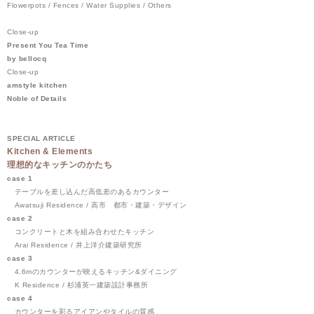
Flowerpots / Fences / Water Supplies / Others
Close-up
Present You Tea Time
by bellocq
Close-up
amstyle kitchen
Noble of Details
SPECIAL ARTICLE
Kitchen & Elements
理想的なキッチンのかたち
case 1
テーブルを差し込んだ高低差のあるカウンター
Awatsuji Residence / 高市 都市・建築・デザイン
case 2
コンクリートと木を組み合わせたキッチン
Arai Residence / 井上洋介建築研究所
case 3
4.6mのカウンターが映えるキッチン&ダイニング
K Residence / 杉浦英一建築設計事務所
case 4
カウンターを彩るアイアンやタイルの質感