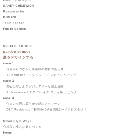
SANDY CHILEWICH
Reason to be
DOMANI
Table castles
Fun in Garden
SPECIAL ARTICLE
garden senses
庭をデザインする
case 1
母屋からつながる草屋根の離れのある庭
T Residence / スタイル イズ スティル リビング
case 2
都心に浮かぶラグジュアリーな屋上庭園
K Residence / スタイル イズ スティル リビング
case 3
住まいを囲む柔らかな緑のスクリーン
D&Y Residence / 長濱香代子庭園設計+メジロスタジオ
Small Style Ways
心地良い小さな庭をつくる
items