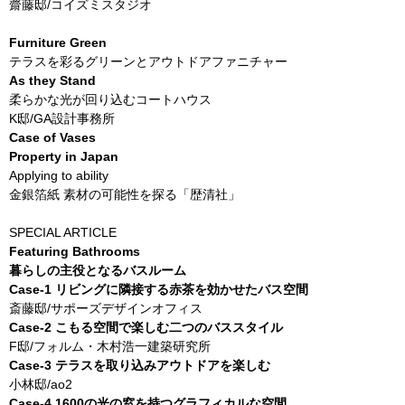
齋藤邸/コイズミスタジオ
Furniture Green
テラスを彩るグリーンとアウトドアファニチャー
As they Stand
柔らかな光が回り込むコートハウス
K邸/GA設計事務所
Case of Vases
Property in Japan
Applying to ability
金銀箔紙 素材の可能性を探る「歴清社」
SPECIAL ARTICLE
Featuring Bathrooms
暮らしの主役となるバスルーム
Case-1 リビングに隣接する赤茶を効かせたバス空間
斎藤邸/サポーズデザインオフィス
Case-2 こもる空間で楽しむ二つのバススタイル
F邸/フォルム・木村浩一建築研究所
Case-3 テラスを取り込みアウトドアを楽しむ
小林邸/ao2
Case-4 1600の光の窓を持つグラフィカルな空間