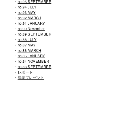
no.95 SEPTEMBER
no.94 JULY
no.93 MAY
no.92 MARCH
no.91 JANUARY
no.90 November
no.89 SEPTEMBER
no.88 JULY
no.87 MAY
no.86 MARCH
no.85 JANUARY
no.84 NOVEMBER
no.83 SEPTEMBER
レポート
読者プレゼント