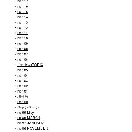
no.117
no.116
no.115
no.114
no.113
no.112
no.111
no.110
no.109
no.108
no.107
no.106
その他のTOPIC
no.105
no.104
no.103
no.102
no.101
増刊号
no.100
キャンペーン
no.99 May
no.98 MARCH
no.97 JANUARY
no.96 NOVEMBER