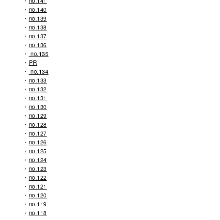
no.141
no.140
no.139
no.138
no.137
no.136
no.135
PR
no.134
no.133
no.132
no.131
no.130
no.129
no.128
no.127
no.126
no.125
no.124
no.123
no.122
no.121
no.120
no.119
no.118