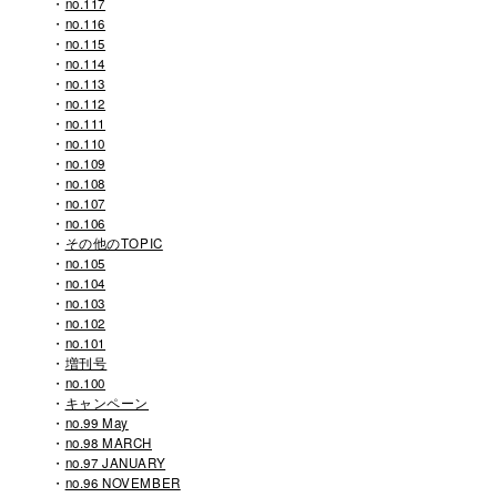
no.117
no.116
no.115
no.114
no.113
no.112
no.111
no.110
no.109
no.108
no.107
no.106
その他のTOPIC
no.105
no.104
no.103
no.102
no.101
増刊号
no.100
キャンペーン
no.99 May
no.98 MARCH
no.97 JANUARY
no.96 NOVEMBER