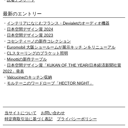
読者アンケート
最新のエントリー
インテリアになじむフランス・Devialetのオーディオ機器
日本空間デザイン賞 2024
日本空間デザイン賞 2023
コセンティーノの新作コレクション
Euromobil 大阪ショールームが展示キッチ ンをリニューアル
CLスターリングのブラケット照明
Minottiの新作テーブル
日本空間デザイン賞「KUKAN OF THE YEAR/日本経済新聞社賞
2022」発表
Valcucineのキッチン収納
モルテーニのワードローブ「HECTOR NIGHT」
当サイトについて
お問い合わせ
特定商取引法に基づく表記
プライバシーポリシー