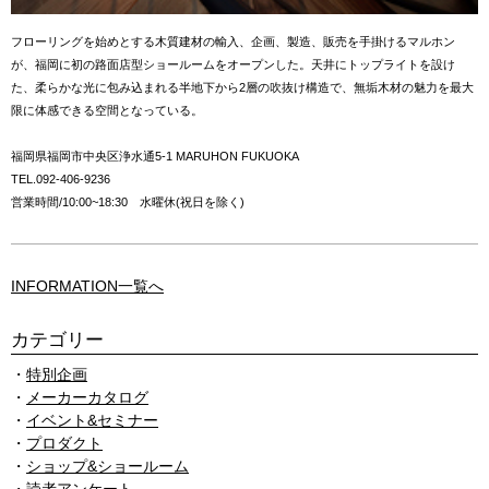
フローリングを始めとする木質建材の輸入、企画、製造、販売を手掛けるマルホン
が、福岡に初の路面店型ショールームをオープンした。天井にトップライトを設け
た、柔らかな光に包み込まれる半地下から2層の吹抜け構造で、無垢木材の魅力を最大
限に体感できる空間となっている。
福岡県福岡市中央区浄水通5-1 MARUHON FUKUOKA
TEL.092-406-9236
営業時間/10:00~18:30 水曜休(祝日を除く)
INFORMATION一覧へ
カテゴリー
特別企画
メーカーカタログ
イベント&セミナー
プロダクト
ショップ&ショールーム