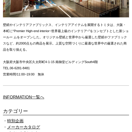
壁紙やインテリアファブリックス、インテリアアイテムを展開するトミタは、大阪・
本町に“Premier High-end interior~世界最上級のインテリア~”をコンセプトとした新ショ
ールー ムをオープンした。オリジナル壁紙と世界中から厳選した壁紙やファブリック
スなど、約2000点もの商品を展示。上質な空間づくりに最適な世界中の厳選された商
品を取り揃える。
大阪府大阪市中央区久太郎町4-1-15 南御堂ビルディングSouth4階
TEL.06-6281-8481
営業時間/11:00~19:00 無休
INFORMATION一覧へ
カテゴリー
特別企画
メーカーカタログ