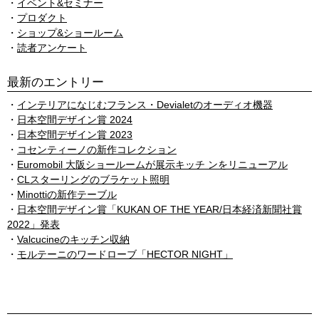
イベント&セミナー
プロダクト
ショップ&ショールーム
読者アンケート
最新のエントリー
インテリアになじむフランス・Devialetのオーディオ機器
日本空間デザイン賞 2024
日本空間デザイン賞 2023
コセンティーノの新作コレクション
Euromobil 大阪ショールームが展示キッチ ンをリニューアル
CLスターリングのブラケット照明
Minottiの新作テーブル
日本空間デザイン賞「KUKAN OF THE YEAR/日本経済新聞社賞
2022」発表
Valcucineのキッチン収納
モルテーニのワードローブ「HECTOR NIGHT」