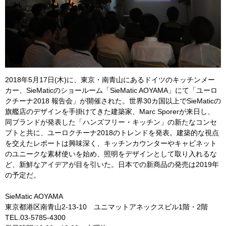
2018年5月17日(木)に、東京・南青山にあるドイツのキッチンメー
カー、SieMaticのショールーム「SieMatic AOYAMA」にて「ユーロ
クチーナ2018 報告会」が開催された。世界30カ国以上でSieMaticの
旗艦店のデザインを手掛けてきた建築家、Marc Sporerが来日し、
同ブランドが発表した「ハンズフリー・キッチン」の新たなコンセ
プトと共に、ユーロクチーナ2018のトレンドを発表。建築的な視点
を交えたレポートは興味深く、キッチンカウンターやキャビネット
のユニークな素材使いを始め、照明をデザインとして取り入れるな
ど、新鮮なアイデアが目を引いた。日本での新商品の発売は2019年
の予定だ。
SieMatic AOYAMA
東京都港区南青山2-13-10 ユニマットアネックスビル1階・2階
TEL.03-5785-4300