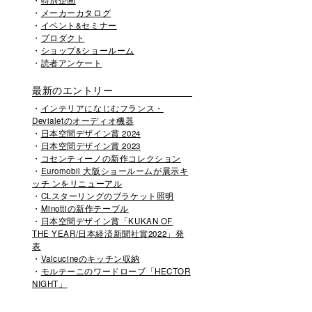
特別企画
メーカーカタログ
イベント&セミナー
プロダクト
ショップ&ショールーム
読者アンケート
最新のエントリー
インテリアになじむフランス・
Devialetのオーディオ機器
日本空間デザイン賞 2024
日本空間デザイン賞 2023
コセンティーノの新作コレクション
Euromobil 大阪ショールームが展示キ
ッチ ンをリニューアル
CLスターリングのブラケット照明
Minottiの新作テーブル
日本空間デザイン賞「KUKAN OF
THE YEAR/日本経済新聞社賞2022」発
表
Valcucineのキッチン収納
モルテーニのワードローブ「HECTOR
NIGHT」