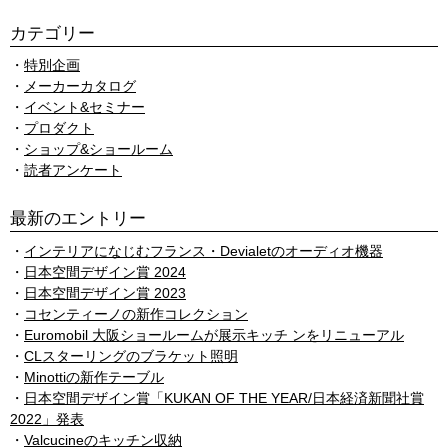
カテゴリー
特別企画
メーカーカタログ
イベント&セミナー
プロダクト
ショップ&ショールーム
読者アンケート
最新のエントリー
インテリアになじむフランス・Devialetのオーディオ機器
日本空間デザイン賞 2024
日本空間デザイン賞 2023
コセンティーノの新作コレクション
Euromobil 大阪ショールームが展示キッチ ンをリニューアル
CLスターリングのブラケット照明
Minottiの新作テーブル
日本空間デザイン賞「KUKAN OF THE YEAR/日本経済新聞社賞
2022」発表
Valcucineのキッチン収納