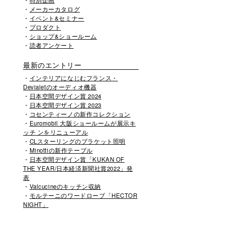
特別企画
メーカーカタログ
イベント&セミナー
プロダクト
ショップ&ショールーム
読者アンケート
最新のエントリー
インテリアになじむフランス・
Devialetのオーディオ機器
日本空間デザイン賞 2024
日本空間デザイン賞 2023
コセンティーノの新作コレクション
Euromobil 大阪ショールームが展示キ
ッチ ンをリニューアル
CLスターリングのブラケット照明
Minottiの新作テーブル
日本空間デザイン賞「KUKAN OF
THE YEAR/日本経済新聞社賞2022」発
表
Valcucineのキッチン収納
モルテーニのワードローブ「HECTOR
NIGHT」