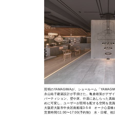
照明のYAMAGIWAが、ショールーム「YAMA
永山祐子建築設計が手掛けた。亀倉雄策がデザ
パーティション、壁や床、什器にあしらった真
めに可変し、ユーザーが照明を配する空間を意
大阪府大阪市中央区南船場3-5-8 オーク心斎橋ビル1階
営業時間/11:00〜17:00(予約制) 水・日曜、