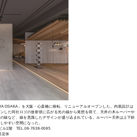
GIWA OSAKA」を大阪・心斎橋に移転、リニューアルオープンした。内装設計は
インした同社ロゴの放射状に広がる光の線から発想を得て、天井の木ルーバーや
鍮の線など、線を意識したデザインが盛り込まれている。ルーバー天井は上下斜
識しやすい空間になった。
 TEL.06-7638-0085
祝日定休