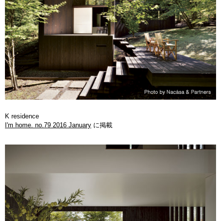
K residence
I'm home. no.79 2016 January
に掲載